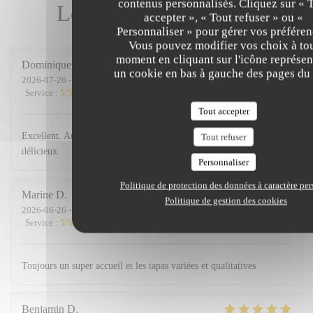
contenus personnalisés. Cliquez sur « 
Les avis de nos clients
accepter », « Tout refuser » ou «
Personnaliser » pour gérer vos préféren
Vous pouvez modifier vos choix à to
moment en cliquant sur l'icône représen
Dominique
P
un cookie en bas à gauche des pages du 
2026-07-26
- 19:30 - Couverts 3
Service
:
5
/5
Ambiance
:
5
/5
Cuisine
:
5
/5
Qualité / Prix
:
5
/5
Tout accepter
Excellent. Ambiance sympa Les plats sont très bons, les vins
Tout refuser
délicieux
Personnaliser
Politique de protection des données à caractère pe
Marine
D
Politique de gestion des cookies
2026-06-26
- 19:00 - Couverts 3
Service
:
5
/5
Ambiance
:
5
/5
Cuisine
:
5
/5
Qualité / Prix
:
5
/5
Toujours un super accueil et les tapas variées et qualitatives
Benjamin
D