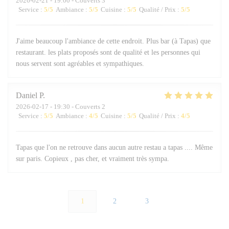
2026-02-21
- 19:00 - Couverts 3
Service
:
5
/5
Ambiance
:
5
/5
Cuisine
:
5
/5
Qualité / Prix
:
5
/5
J'aime beaucoup l'ambiance de cette endroit. Plus bar (à Tapas) que
restaurant. les plats proposés sont de qualité et les personnes qui
nous servent sont agréables et sympathiques.
Daniel
P
2026-02-17
- 19:30 - Couverts 2
Service
:
5
/5
Ambiance
:
4
/5
Cuisine
:
5
/5
Qualité / Prix
:
4
/5
Tapas que l'on ne retrouve dans aucun autre restau a tapas .... Même
sur paris. Copieux , pas cher, et vraiment très sympa.
1
2
3