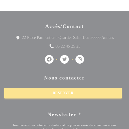
Accès/Contact
((ouvre u
22 Place Parmentier - Quartier Saint-Leu 80000 Amiens
03 22 45 25 25
Facebook ((ouvre une nouvelle fenêtre))
Twitter ((ouvre une nouvelle fenêtre
Instagram ((ouvre une nouve
Nous contacter
RÉSERVER
Newsletter
*
Inscrivez-vous à notre lettre d'information pour recevoir des communications