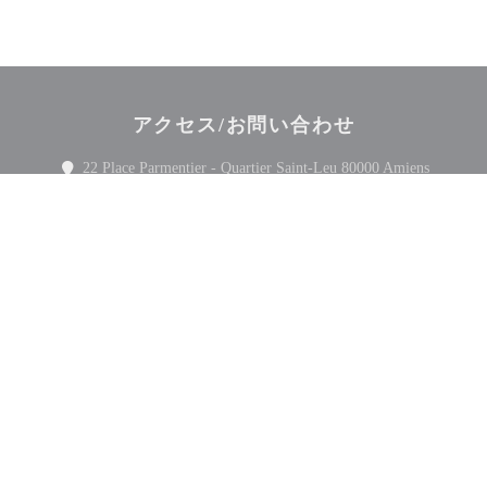
アクセス/お問い合わせ
((新し
22 Place Parmentier - Quartier Saint-Leu 80000 Amiens
03 22 45 25 25
Facebook ((新しいウィンドウで開きます
Twitter ((新しいウィンドウで開
Instagram ((新しい
お問い合わせ
予約
ニュースレター
*