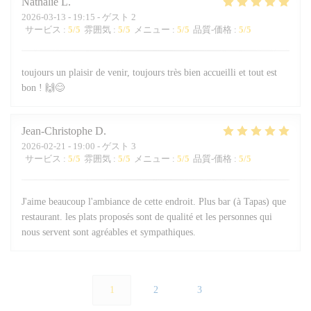
Nathalie
L
2026-03-13
- 19:15 - ゲスト 2
サービス
:
5
/5
雰囲気
:
5
/5
メニュー
:
5
/5
品質-価格
:
5
/5
toujours un plaisir de venir, toujours très bien accueilli et tout est
bon ! 🙌😊
Jean-Christophe
D
2026-02-21
- 19:00 - ゲスト 3
サービス
:
5
/5
雰囲気
:
5
/5
メニュー
:
5
/5
品質-価格
:
5
/5
J'aime beaucoup l'ambiance de cette endroit. Plus bar (à Tapas) que
restaurant. les plats proposés sont de qualité et les personnes qui
nous servent sont agréables et sympathiques.
1
2
3