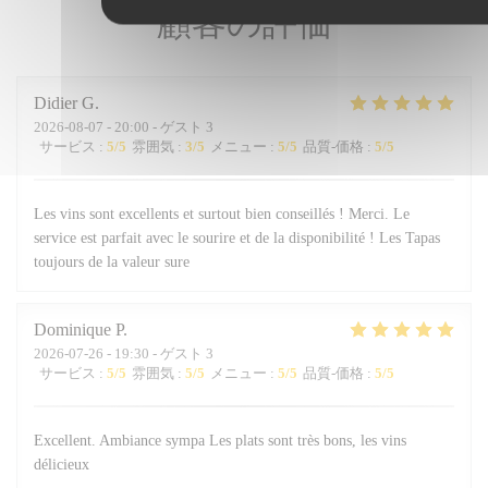
顧客の評価
Didier
G
2026-08-07
- 20:00 - ゲスト 3
サービス
:
5
/5
雰囲気
:
3
/5
メニュー
:
5
/5
品質-価格
:
5
/5
Les vins sont excellents et surtout bien conseillés ! Merci. Le
service est parfait avec le sourire et de la disponibilité ! Les Tapas
toujours de la valeur sure
Dominique
P
2026-07-26
- 19:30 - ゲスト 3
サービス
:
5
/5
雰囲気
:
5
/5
メニュー
:
5
/5
品質-価格
:
5
/5
Excellent. Ambiance sympa Les plats sont très bons, les vins
délicieux