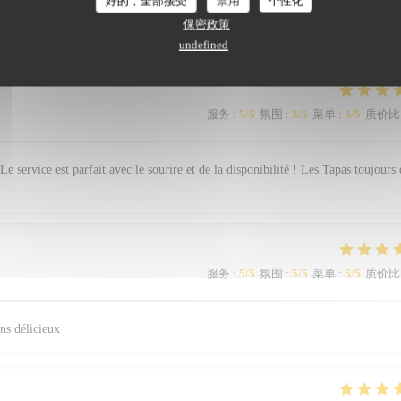
好的，全部接受
禁用
个性化
们的顾客评分
保密政策
undefined
服务
:
5
/5
氛围
:
3
/5
菜单
:
5
/5
质价比
Le service est parfait avec le sourire et de la disponibilité ! Les Tapas toujours 
服务
:
5
/5
氛围
:
5
/5
菜单
:
5
/5
质价比
ns délicieux