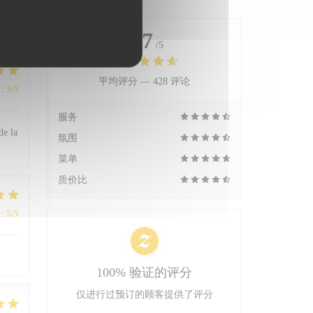
4.7
/5
平均评分 —
428 评论
:
5
/5
服务
de la
氛围
菜单
质价比
:
5
/5
100% 验证的评分
仅进行过预订的顾客提供了评分