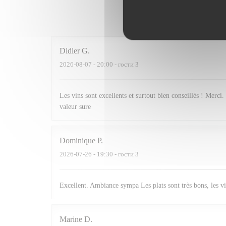
Оценки 
Didier
G
2026-08-07
- 20:00 - гости 3
Les vins sont excellents et surtout bien conseillés ! Merci. 
valeur sure
Dominique
P
2026-07-26
- 19:30 - гости 3
Excellent. Ambiance sympa Les plats sont très bons, les vi
Marine
D