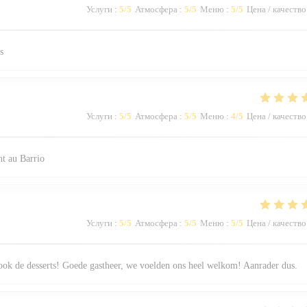
Услуги
:
5
/5
Атмосфера
:
5
/5
Меню
:
5
/5
Цена / качество
s
Услуги
:
5
/5
Атмосфера
:
5
/5
Меню
:
4
/5
Цена / качество
t au Barrio
Услуги
:
5
/5
Атмосфера
:
5
/5
Меню
:
5
/5
Цена / качество
 ook de desserts! Goede gastheer, we voelden ons heel welkom! Aanrader dus.