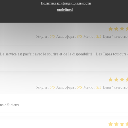
наших посетителей
Политика конфиденциальности
undefined
Услуги
:
5
/5
Атмосфера
:
3
/5
Меню
:
5
/5
Цена / качество
Le service est parfait avec le sourire et de la disponibilité ! Les Tapas toujours 
Услуги
:
5
/5
Атмосфера
:
5
/5
Меню
:
5
/5
Цена / качество
ns délicieux