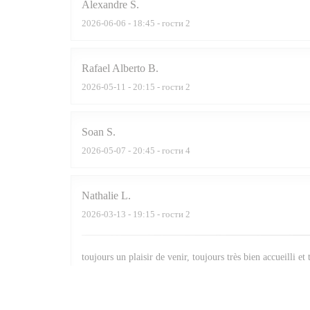
Alexandre
S
2026-06-06
- 18:45 - гости 2
Rafael Alberto
B
2026-05-11
- 20:15 - гости 2
Soan
S
2026-05-07
- 20:45 - гости 4
Nathalie
L
2026-03-13
- 19:15 - гости 2
toujours un plaisir de venir, toujours très bien accueilli et
Jean-Christophe
D