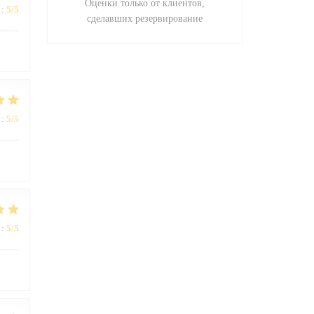
Оценки только от клиентов,
:
5
/5
сделавших резервирование
:
5
/5
:
5
/5