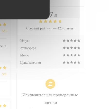
4.7
/5
Средний рейтинг —
428 отзывы
:
5
/5
Услуги
de la
Атмосфера
Меню
Цена/качество
:
5
/5
Исключительно проверенные
оценки