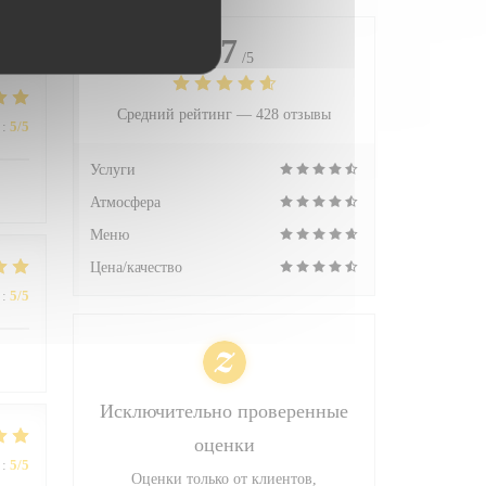
4.7
/5
Средний рейтинг —
428 отзывы
:
5
/5
Услуги
Атмосфера
Меню
Цена/качество
:
5
/5
Исключительно проверенные
оценки
:
5
/5
Оценки только от клиентов,