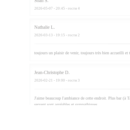
Soan
S
2026-05-07
- 20:45 - гости 4
Nathalie
L
2026-03-13
- 19:15 - гости 2
toujours un plaisir de venir, toujours très bien accueilli et
Jean-Christophe
D
2026-02-21
- 19:00 - гости 3
J'aime beaucoup l'ambiance de cette endroit. Plus bar (à Ta
servent sont agréables et sympathiques.
Daniel
P