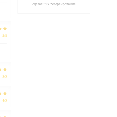
сделавших резервирование
:
5
/5
:
5
/5
:
4
/5