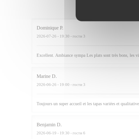
Оценки 
Dominique
P
2026-07-26
- 19:30 - гости 3
Excellent. Ambiance sympa Les plats sont très bons, les vi
Marine
D
2026-06-26
- 19:00 - гости 3
Toujours un super accueil et les tapas variées et qualitative
Benjamin
D
2026-06-19
- 19:30 - гости 6