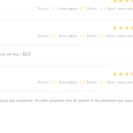
Услуги
:
5
/5
Атмосфера
:
5
/5
Меню
:
5
/5
Цена / качество
Услуги
:
5
/5
Атмосфера
:
5
/5
Меню
:
5
/5
Цена / качество
 tout est bon ! 🙌😊
Услуги
:
5
/5
Атмосфера
:
5
/5
Меню
:
5
/5
Цена / качество
pas) que restaurant. les plats proposés sont de qualité et les personnes qui nous