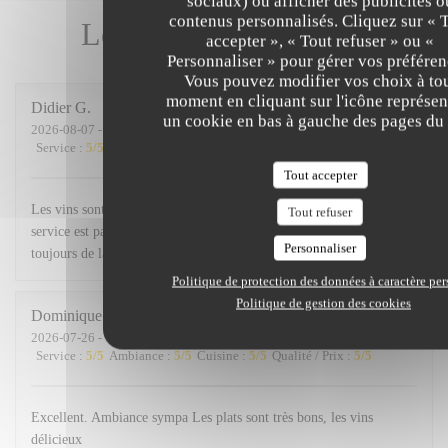
sociaux) ou afficher des publicités o
contenus personnalisés. Cliquez sur « 
Les avis de nos clients
accepter », « Tout refuser » ou «
Personnaliser » pour gérer vos préféren
Vous pouvez modifier vos choix à to
moment en cliquant sur l'icône représen
Didier
G
un cookie en bas à gauche des pages du 
2026-08-07
- 20:00 - Couverts 3
Service
:
5
/5
Ambiance
:
3
/5
Cuisine
:
5
/5
Qualité / Prix
:
5
/5
Tout accepter
Les vins sont excellents et surtout bien conseillés ! Merci. Le
Tout refuser
service est parfait avec le sourire et de la disponibilité ! Les Tapas
Personnaliser
toujours de la valeur sure
Politique de protection des données à caractère pe
Politique de gestion des cookies
Dominique
P
2026-07-26
- 19:30 - Couverts 3
Service
:
5
/5
Ambiance
:
5
/5
Cuisine
:
5
/5
Qualité / Prix
:
5
/5
Excellent. Ambiance sympa Les plats sont très bons, les vins
délicieux