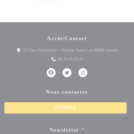
Accès/Contact
((ouvre u
22 Place Parmentier - Quartier Saint-Leu 80000 Amiens
03 22 45 25 25
Facebook ((ouvre une nouvelle fenêtre))
Twitter ((ouvre une nouvelle fenêtre
Instagram ((ouvre une nouve
Nous contacter
RÉSERVER
Newsletter
*