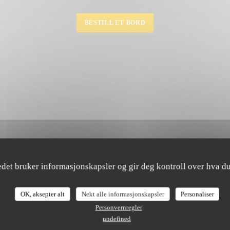
BESTILL ET BORD
edet bruker informasjonskapsler og gir deg kontroll over hva du
OK, aksepter alt
Nekt alle informasjonskapsler
Personaliser
Personvernregler
undefined