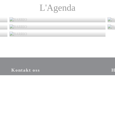
L'Agenda
Kontakt oss
H
((åpner i et nytt vindu))
Ve
ko
BESTILL ET BORD