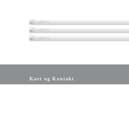
Kart og Kontakt
22 Place Parmentier - Quartier Saint-Leu 80000 Amiens
03 22 45 25 25
Facebook ((åpner i et nytt vindu))
Twitter ((åpner i et nytt vindu))
Instagram ((åpner i et nytt vindu))