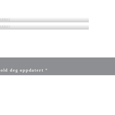
old deg oppdatert
*
d å abonnere på vårt nyhetsbrev samtykker du til å motta personlig
mmunikasjon og markedsføringstilbud på e-post fra oss.
ABONNER