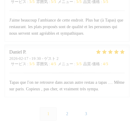
サービス
:
5
/5
雰囲気
:
5
/5
メニュー
:
5
/5
品質-価格
:
5
/5
J'aime beaucoup l'ambiance de cette endroit. Plus bar (à Tapas) que
restaurant. les plats proposés sont de qualité et les personnes qui
nous servent sont agréables et sympathiques.
Daniel
P
2026-02-17
- 19:30 - ゲスト 2
サービス
:
5
/5
雰囲気
:
4
/5
メニュー
:
5
/5
品質-価格
:
4
/5
Tapas que l'on ne retrouve dans aucun autre restau a tapas .... Même
sur paris. Copieux , pas cher, et vraiment très sympa.
1
2
3