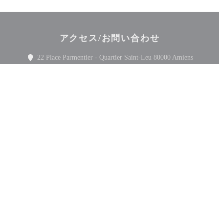
アクセス/お問い合わせ
((新し
22 Place Parmentier - Quartier Saint-Leu 80000 Amiens
03 22 45 25 25
Facebook ((新しいウィンドウで開きます
Twitter ((新しいウィンドウで開
Instagram ((新しい
お問い合わせ
予約
ニュースレター
*
当社のニュースレターを購読し、当社からのEメールによる個別コミュニケーション
やマーケティングオファーを受け取る。