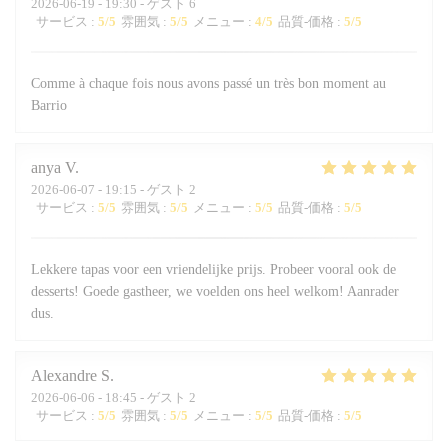
2026-06-19
- 19:30 - ゲスト 6
サービス
:
5
/5
雰囲気
:
5
/5
メニュー
:
4
/5
品質-価格
:
5
/5
Comme à chaque fois nous avons passé un très bon moment au
Barrio
anya
V
2026-06-07
- 19:15 - ゲスト 2
サービス
:
5
/5
雰囲気
:
5
/5
メニュー
:
5
/5
品質-価格
:
5
/5
Lekkere tapas voor een vriendelijke prijs. Probeer vooral ook de
desserts! Goede gastheer, we voelden ons heel welkom! Aanrader
dus.
Alexandre
S
2026-06-06
- 18:45 - ゲスト 2
サービス
:
5
/5
雰囲気
:
5
/5
メニュー
:
5
/5
品質-価格
:
5
/5