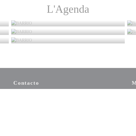
L'Agenda
Contacto
M
((abre en una nueva ventana))
Sus
ofe
RESERVAR UNA MESA
ana))