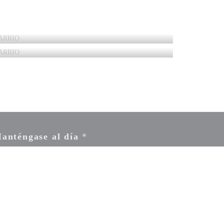
anténgase al día
*
críbase a nuestro boletín para recibir comunicaciones personalizadas y
rtas de marketing por correo electrónico.
SUSCRIBIRSE