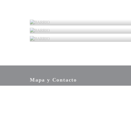
Mapa y Contacto
22 Place Parmentier - Quartier Saint-Leu 80000 Amiens
03 22 45 25 25
Facebook ((abre en una nueva ventana))
Twitter ((abre en una nueva ventana))
Instagram ((abre en una nueva vent